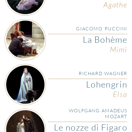
Agathe
GIACOMO PUCCINI
La Bohème
Mimì
RICHARD WAGNER
Lohengrin
Elsa
WOLFGANG AMADEUS
MOZART
Le nozze di Figaro