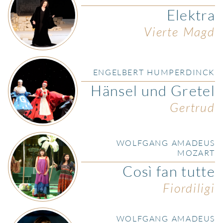
Elektra
Vierte Magd
ENGELBERT HUMPERDINCK
Hänsel und Gretel
Gertrud
WOLFGANG AMADEUS
MOZART
Così fan tutte
Fiordiligi
WOLFGANG AMADEUS