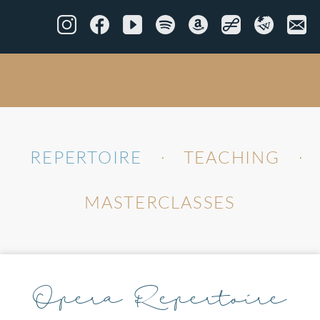
REPERTOIRE
TEACHING
•
•
MASTERCLASSES
Opera Repertoire